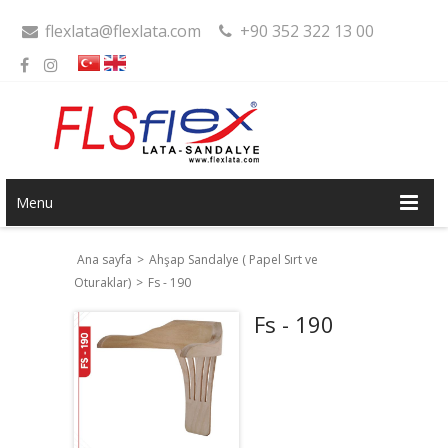
flexlata@flexlata.com
+90 352 322 13 00
Menu
Ana sayfa
>
Ahşap Sandalye ( Papel Sırt ve
Oturaklar)
>
Fs - 190
Fs - 190