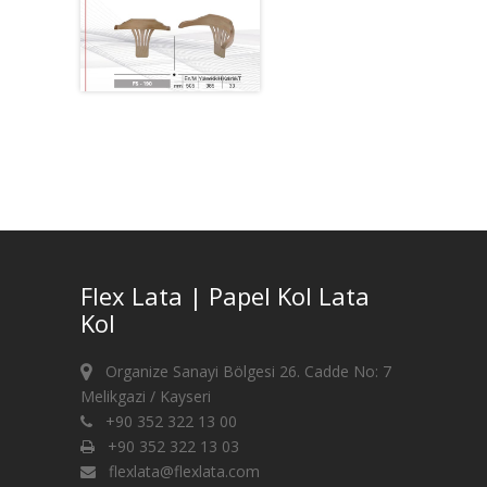
Flex Lata | Papel Kol Lata
Kol
Organize Sanayi Bölgesi 26. Cadde No: 7
Melikgazi / Kayseri
+90 352 322 13 00
+90 352 322 13 03
flexlata@flexlata.com