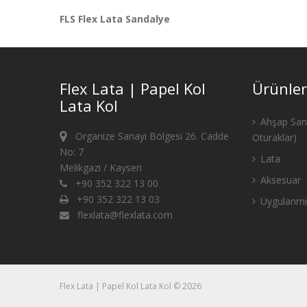
FLS Flex Lata Sandalye
Flex Lata | Papel Kol
Ürünler
Lata Kol
Ahşap Sand
Organize Sanayi Bölgesi 26. Cadde
Oturaklar)
No: 7
Lata
Melikgazi / Kayseri
Aksesuar
+90 352 322 13 00
+90 352 322 13 03
Uygulanmı
flexlata@flexlata.com
Flex Lata | Papel Kol Lata Kol © 2026