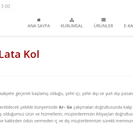
13 00
ANA SAYFA
KURUMSAL
ÜRÜNLER
E-K
 Lata Kol
iyete geçerek başlamış olduğu, şehir içi, şehir dışı ve yurt dışı pazarın
 verebilecek şekilde bünyemizde
Ar- Ge
çalışmaları doğrultusunda kalıp
 olduğumuz ürün ve hizmetlerin, müşterilerimizin ihtiyaçları doğrultus
si ve kaliteden ödün vermeden iç ve dış müşterilerimizin sürekli memnun