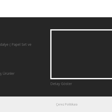
alye ( Papel Sırt ve
ş Ürünler
Detay Göster
Çerez Politikası